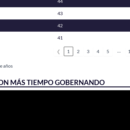
44
43
42
41
…
❮
1
2
3
4
5
e años
CON MÁS TIEMPO GOBERNANDO