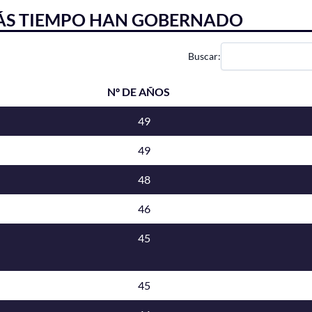
MÁS TIEMPO HAN GOBERNADO
Buscar:
Nº DE AÑOS
49
49
48
46
45
45