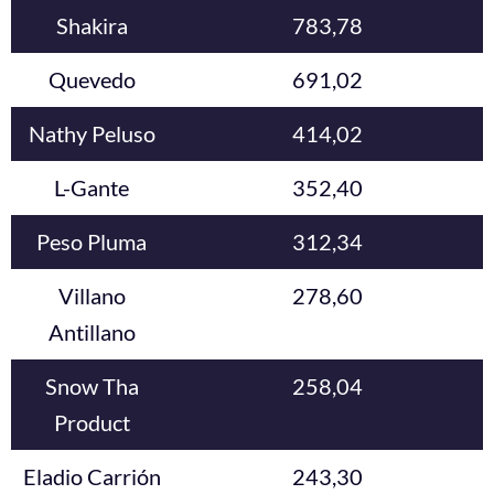
Shakira
783,78
Quevedo
691,02
Nathy Peluso
414,02
L-Gante
352,40
Peso Pluma
312,34
Villano
278,60
Antillano
Snow Tha
258,04
Product
Eladio Carrión
243,30