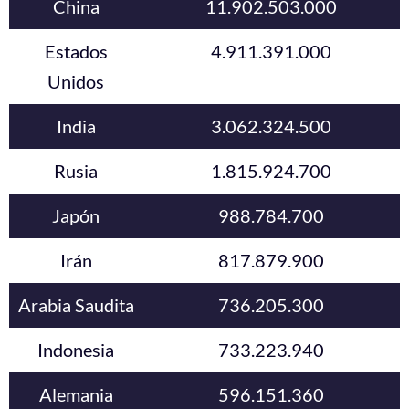
China
11.902.503.000
Estados
4.911.391.000
Unidos
India
3.062.324.500
Rusia
1.815.924.700
Japón
988.784.700
Irán
817.879.900
Arabia Saudita
736.205.300
Indonesia
733.223.940
Alemania
596.151.360