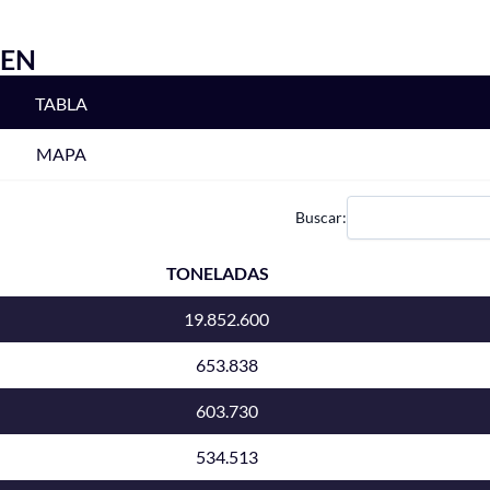
CEN
TABLA
MAPA
Buscar:
TONELADAS
19.852.600
653.838
603.730
534.513