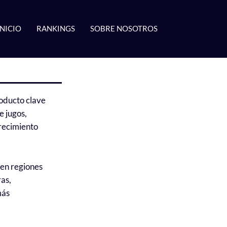
INICIO
RANKINGS
SOBRE NOSOTROS
roducto clave
e jugos,
crecimiento
 en regiones
ras,
más